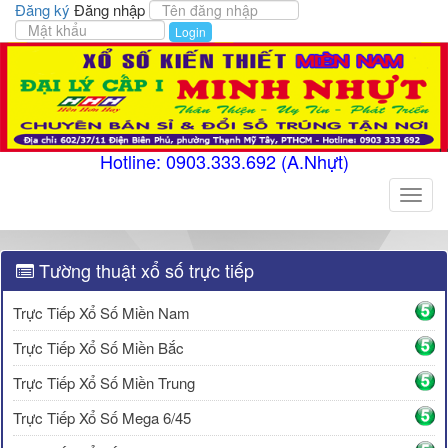
Đăng ký
Đăng nhập
Login
Hotline: 0903.333.692 (A.Nhựt)
Toggl
navig
Tường thuật xổ số trực tiếp
Trực Tiếp Xổ Số Miền Nam
Trực Tiếp Xổ Số Miền Bắc
Trực Tiếp Xổ Số Miền Trung
Trực Tiếp Xổ Số Mega 6/45