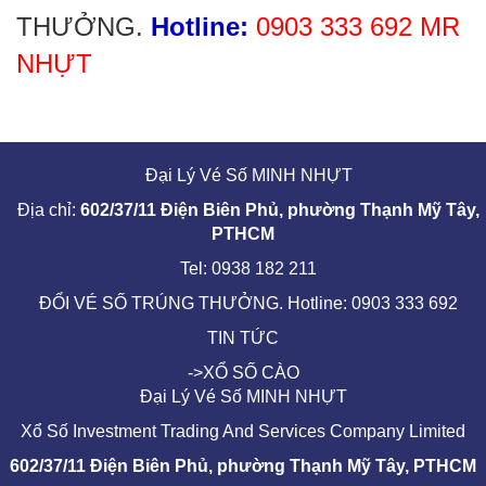
THƯỞNG.
Hotline:
0903 333 692 MR
NHỰT
Đại Lý Vé Số MINH NHỰT
Địa chỉ:
602/37/11 Điện Biên Phủ, phường Thạnh Mỹ Tây,
PTHCM
Tel: 0938 182 211
ĐỔI VÉ SỐ TRÚNG THƯỞNG. Hotline: 0903 333 692
TIN TỨC
->XỔ SỐ CÀO
Đại Lý Vé Số MINH NHỰT
Xổ Số Investment Trading And Services Company Limited
602/37/11 Điện Biên Phủ, phường Thạnh Mỹ Tây, PTHCM