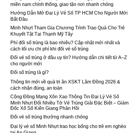
miền nam chính thống, giao tận nơi nhanh chóng
Hướng Dẫn Mở Đại Lý Vé Số TP HCM Cho Người Mới
Bắt Đầu
Minh Nhựt Tham Gia Chương Trình Trao Quà Cho Trẻ
Khuyết Tật Tại Thạnh Mỹ Tây
Phí đổi số trúng là bao nhiêu? Cập nhật mới nhất và
cách tối ưu chi phí khi đổi vé số trúng
Đổi vé số trúng ở đâu uy tín? Hướng dẫn chi tiết từ A–Z
cho người mới
Đổi số trúng là gì?
Thông tin mới về quà tri ân XSKT Lâm Đồng 2026 &
cách nhận đúng, an toàn
Cộng Đồng Mạng Xôn Xao Thông Tin Đại Lý Vé Số
Minh Nhựt Đổi Nhiều Tờ Vé Trúng Giải Đặc Biệt – Giám
Đốc Xổ Số Kiên Giang Phản Hồi
Đổi vé số trúng thưởng nhanh chóng
Đại lý vé số Minh Nhựt trao học bổng cho trẻ em nghèo
tại An Giang