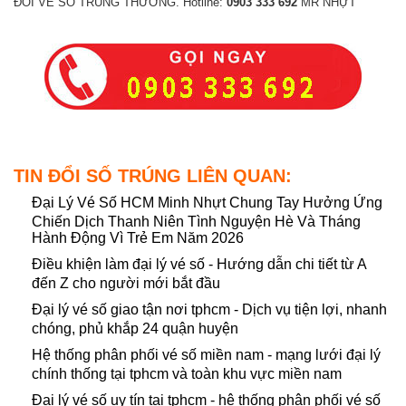
ĐỔI VÉ SỐ TRÚNG THƯỞNG. Hotline:
0903 333 692
MR NHỰT
TIN ĐỔI SỐ TRÚNG LIÊN QUAN:
Đại Lý Vé Số HCM Minh Nhựt Chung Tay Hưởng Ứng
Chiến Dịch Thanh Niên Tình Nguyện Hè Và Tháng
Hành Động Vì Trẻ Em Năm 2026
Điều khiện làm đại lý vé số - Hướng dẫn chi tiết từ A
đến Z cho người mới bắt đầu
Đại lý vé số giao tận nơi tphcm - Dịch vụ tiện lợi, nhanh
chóng, phủ khắp 24 quận huyện
Hệ thống phân phối vé số miền nam - mạng lưới đại lý
chính thống tại tphcm và toàn khu vực miền nam
Đại lý vé số uy tín tại tphcm - hệ thống phân phối vé số