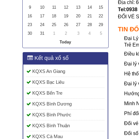
Địa chỉ: 
9
10
11
12
13
14
15
Tel:
0938 
16
17
18
19
20
21
22
ĐỔI VÉ 
23
24
25
26
27
28
29
TIN ĐỔ
30
31
1
2
3
4
5
Đại L
Today
Trẻ E
Điều k
Kết quả xổ số
Đại lý
KQXS
An Giang
Hệ thố
KQXS
Bạc Liêu
Đại lý
KQXS
Bến Tre
Hướng
Minh N
KQXS
Bình Dương
Phí đổ
KQXS
Bình Phước
Đổi vé
KQXS
Bình Thuận
Đổi số 
KQXS
Cà Mau