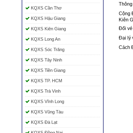
Thông 
KQXS
Cần Thơ
Cộng Đ
KQXS
Hậu Giang
Kiên G
Đổi vé
KQXS
Kiên Giang
Đại lý
KQXS
Long An
Cách Đ
KQXS
Sóc Trăng
KQXS
Tây Ninh
KQXS
Tiền Giang
KQXS
TP. HCM
KQXS
Trà Vinh
KQXS
Vĩnh Long
KQXS
Vũng Tàu
KQXS
Đà Lạt
KQXS
Đồng Nai