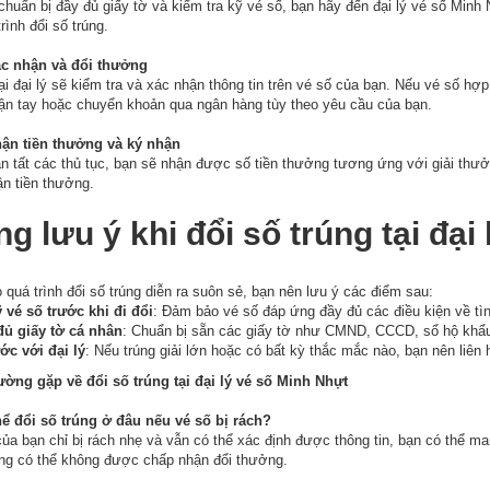
chuẩn bị đầy đủ giấy tờ và kiểm tra kỹ vé số, bạn hãy đến đại lý vé số Min
trình đổi số trúng.
c nhận và đổi thưởng
ại đại lý sẽ kiểm tra và xác nhận thông tin trên vé số của bạn. Nếu vé số hợp
ận tay hoặc chuyển khoản qua ngân hàng tùy theo yêu cầu của bạn.
ận tiền thưởng và ký nhận
n tất các thủ tục, bạn sẽ nhận được số tiền thưởng tương ứng với giải thưở
n tiền thưởng.
g lưu ý khi đổi số trúng tại đại
quá trình đổi số trúng diễn ra suôn sẻ, bạn nên lưu ý các điểm sau:
 vé số trước khi đi đổi
: Đảm bảo vé số đáp ứng đầy đủ các điều kiện về tình
ủ giấy tờ cá nhân
: Chuẩn bị sẵn các giấy tờ như CMND, CCCD, sổ hộ khẩu 
ớc với đại lý
: Nếu trúng giải lớn hoặc có bất kỳ thắc mắc nào, bạn nên liên
ường gặp về đổi số trúng tại đại lý vé số Minh Nhựt
hể đổi số trúng ở đâu nếu vé số bị rách?
ủa bạn chỉ bị rách nhẹ và vẫn có thể xác định được thông tin, bạn có thể m
ng có thể không được chấp nhận đổi thưởng.