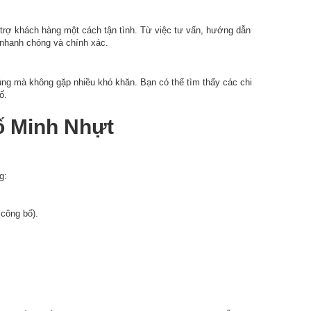
trợ khách hàng một cách tận tình. Từ việc tư vấn, hướng dẫn
 nhanh chóng và chính xác.
rúng mà không gặp nhiều khó khăn. Bạn có thể tìm thấy các chi
ố.
số Minh Nhựt
g:
công bố).