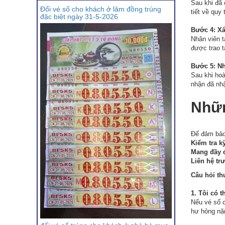
Sau khi đã 
Đổi vé số cho khách ở lâm đồng trúng
tiết về quy 
đặc biệt ngày 31-5-2026
Bước 4: Xá
Nhân viên t
được trao t
Bước 5: Nh
Sau khi hoà
nhận đã nhậ
Nhữn
Để đảm bảo 
Kiểm tra kỹ
Mang đầy đ
Liên hệ trư
Câu hỏi th
1. Tôi có t
Nếu vé số c
hư hỏng nặ