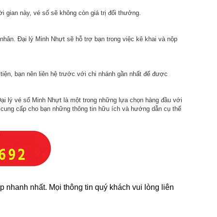
 gian này, vé số sẽ không còn giá trị đổi thưởng.
nhân. Đại lý Minh Nhựt sẽ hỗ trợ bạn trong việc kê khai và nộp
 tiện, bạn nên liên hệ trước với chi nhánh gần nhất để được
ại lý vé số Minh Nhựt là một trong những lựa chọn hàng đầu với
đã cung cấp cho bạn những thông tin hữu ích và hướng dẫn cụ thể
 nhanh nhất. Mọi thông tin quý khách vui lòng liên