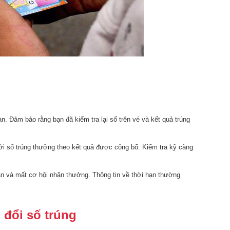
ạn. Đảm bảo rằng bạn đã kiểm tra lại số trên vé và kết quả trúng
ới số trúng thưởng theo kết quả được công bố. Kiểm tra kỹ càng
ạn và mất cơ hội nhận thưởng. Thông tin về thời hạn thường
 đổi số trúng