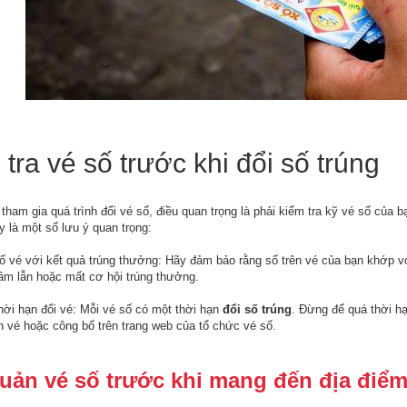
tra vé số trước khi đổi số trúng
 tham gia quá trình đổi vé số, điều quan trọng là phải kiểm tra kỹ vé số của b
 là một số lưu ý quan trọng:
ố vé với kết quả trúng thưởng: Hãy đảm bảo rằng số trên vé của bạn khớp v
ầm lẫn hoặc mất cơ hội trúng thưởng.
thời hạn đổi vé: Mỗi vé số có một thời hạn
đổi số trúng
. Đừng để quá thời h
n vé hoặc công bố trên trang web của tổ chức vé số.
uản vé số trước khi mang đến địa điểm