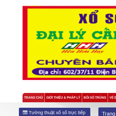
TRANG CHỦ
GIỚI THIỆU & PHÁP LÝ
ĐỔI SỐ TRÚNG
VÉ 
Tường thuật xổ số trực tiếp
Trang