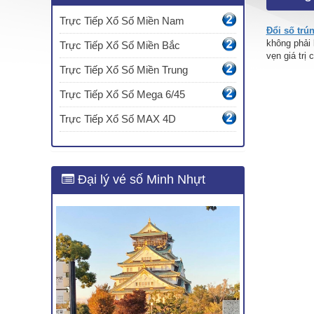
Trực Tiếp Xổ Số Miền Nam
Đổi số trú
không phải 
Trực Tiếp Xổ Số Miền Bắc
vẹn giá trị
Trực Tiếp Xổ Số Miền Trung
Trực Tiếp Xổ Số Mega 6/45
Trực Tiếp Xổ Số MAX 4D
Đại lý vé số Minh Nhựt