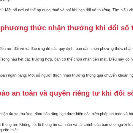
hí: Một số nơi có thể áp dụng thuế và phí khi bạn đổi vé thưởng. Tìm hiểu v
phương thức nhận thưởng khi đổi số 
đến nơi đổi vé và đáp ứng đủ các quy định, bạn cần chọn phương thức nhận
 Trong hầu hết các trường hợp, bạn có thể chọn nhận tiền mặt. Điều này có ng
oản ngân hàng: Một số người thích nhận thưởng thông qua chuyển khoản ngân
ảo an toàn và quyền riêng tư khi đổi s
nhận được thưởng, đảm bảo rằng bạn thực hiện các biện pháp an toàn và bả
t thông tin: Không tiết lộ thông tin cá nhân và tài chính của bạn cho người kh
 cần thiết.