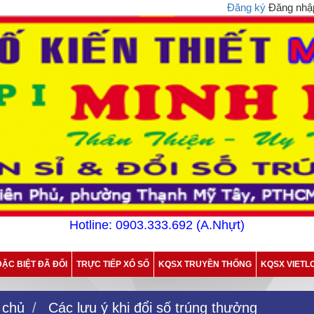
Đăng ký
Đăng nhậ
Hotline: 0903.333.692 (A.Nhựt)
ĐẶC BIỆT ĐÃ ĐỔI
TRỰC TIẾP XỔ SỐ
KQSX TRUYỀN THỐNG
KQSX VIETL
 chủ
Các lưu ý khi đổi số trúng thưởng