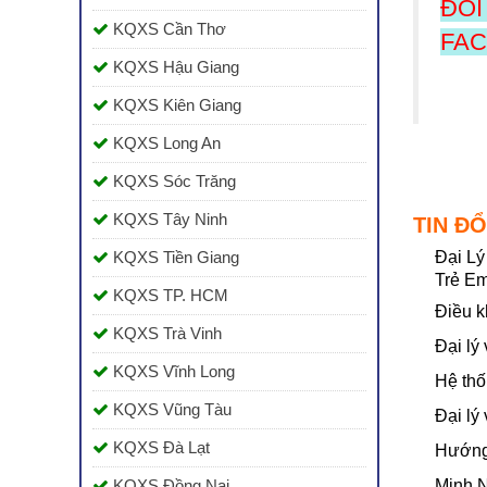
ĐỔI
KQXS
Cần Thơ
FA
KQXS
Hậu Giang
KQXS
Kiên Giang
KQXS
Long An
KQXS
Sóc Trăng
KQXS
Tây Ninh
TIN ĐỔ
KQXS
Tiền Giang
Đại L
Trẻ E
KQXS
TP. HCM
Điều k
KQXS
Trà Vinh
Đại lý
KQXS
Vĩnh Long
Hệ thố
KQXS
Vũng Tàu
Đại lý
KQXS
Đà Lạt
Hướng
KQXS
Đồng Nai
Minh N