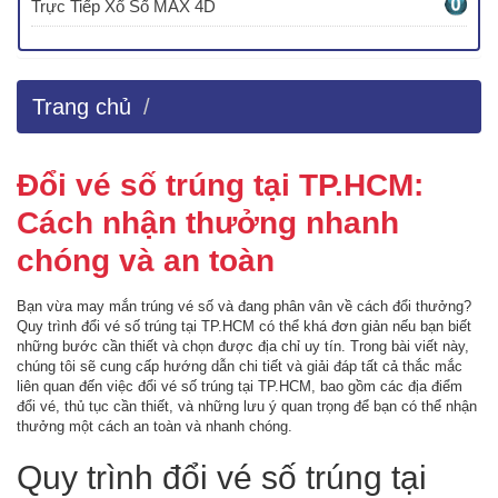
Trực Tiếp Xổ Số MAX 4D
Trang chủ
Đổi vé số trúng tại TP.HCM:
Cách nhận thưởng nhanh
chóng và an toàn
Bạn vừa may mắn trúng vé số và đang phân vân về cách đổi thưởng?
Quy trình đổi vé số trúng tại TP.HCM có thể khá đơn giản nếu bạn biết
những bước cần thiết và chọn được địa chỉ uy tín. Trong bài viết này,
chúng tôi sẽ cung cấp hướng dẫn chi tiết và giải đáp tất cả thắc mắc
liên quan đến việc đổi vé số trúng tại TP.HCM, bao gồm các địa điểm
đổi vé, thủ tục cần thiết, và những lưu ý quan trọng để bạn có thể nhận
thưởng một cách an toàn và nhanh chóng.
Quy trình đổi vé số trúng tại